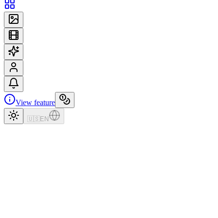
View feature
🇺🇸
EN