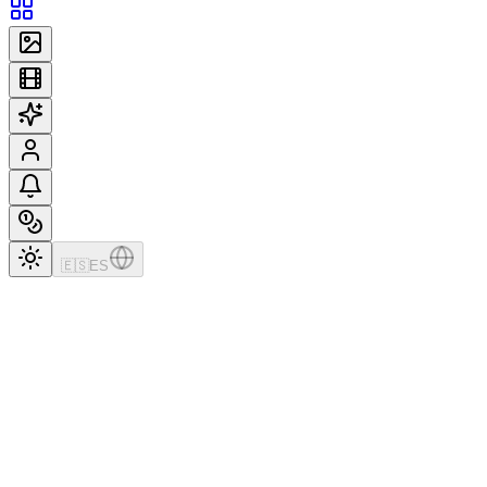
🇪🇸
ES