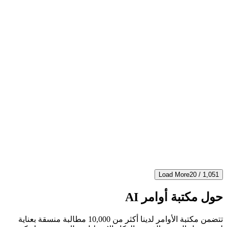
Featured
Trending
nature
imgo-pro
تصوير منتجات الرمل والرياح
【المنتج】حبيبات الرمل الناعم تدور حولها، تلتقط لحظة الحركة،
تأثير رياح الصحراء، ضوء ذهبي دافئ، تباين نسيج خشن، قوة
الطبيعة، توحي بالمتانة، ظلال ديناميكية...
nature
#
photography
#
product
#
4,710
416
241
4.6
Load More
20
/
1,051
حول مكتبة أوامر AI
تتضمن مكتبة الأوامر لدينا أكثر من 10,000 مطالبة منسقة بعناية