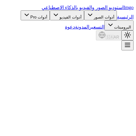
Imgo
استوديو الصور والفيديو بالذكاء الاصطناعي
الرئيسية
أدوات الصور
أدوات الفيديو
أدوات Pro
التسعير
المدونة
دعوة
البرومبتات
🇸🇦
AR
18.9K+
Prompts
630
Categories
5
Models
Image Prompt Builder