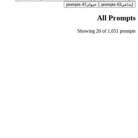
إبداعي
63
prompts
حيوان
47
prompts
All Prompts
Showing 20 of 1,051 prompts
Featured
Trending
cartoon
imgo-pro
تأثير فاصل بين الواقع والكرتون بأسلوب فائق الواقعية
{ "image_generation": { "المتطلبات": { "حفظ الوجه": {
"preserve_original": t...
cartoon
#
character
#
illustration
+
9
#
4,899
450
298