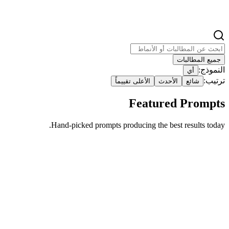
Video Prompt Builder
جميع المطالبات
النموذج:
أي
ترتيب:
شائع
الأحدث
الأعلى تقييماً
Featured Prompts
Hand-picked prompts producing the best results today.
Featured
Trending
cartoon
imgo-pro
تأثير فاصل بين الواقع والكرتون بأسلوب فائق الواقعية
{ "image_generation": { "المتطلبات": { "حفظ الوجه": {
"preserve_original": t...