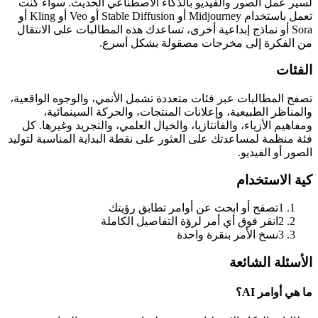
لسير عمل الصور والفيديو بالذكاء الاصطناعي الحديث. سواء كنت
تعمل باستخدام Midjourney أو Stable Diffusion أو Veo أو Kling أو
Sora أو نماذج إبداعية أخرى، تساعدك هذه المطالبات على الانتقال
من الفكرة إلى مخرجات مصقولة بشكل أسرع.
الفئات
تصفح المطالبات عبر فئات متعددة تشمل الأنمي، والوجوه الواقعية،
والمناظر الطبيعية، وإعلانات المنتجات، والحركة السينمائية،
ومفاهيم الأزياء، والفانتازيا، والخيال العلمي، والتجريد وغيرها. كل
فئة منظمة لمساعدتك على العثور على نقطة البداية المناسبة لتوليد
الصور أو الفيديو.
كية الاستخدام
1
تصفح أو ابحث عن أوامر تطابق رؤيتك
2
انقر فوق أي أمر لرؤة التفاصيل الكاملة
3
نسخ الأمر بنقرة واحدة
الأسئلة الشائعة
ما هي أوامر AI؟