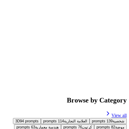
Featured
Trending
portrait
imgo-pro
صنع صور شخصية في استوديو التصوير
لشخص في الصورة توليد صورة بورتريه استوديو، خلفية سوداء،
قميص أسود، باستخدام إضاءة جانبية وتكوين نصف الجسم.
portrait
#
4,893
463
239
3.7
Browse by Category
View all
شخصية
139
prompts
العلامة التجارية
114
prompts
prompts
94
3D
موضة
82
prompts
كرتون
76
prompts
هندسة معمارية
63
prompts