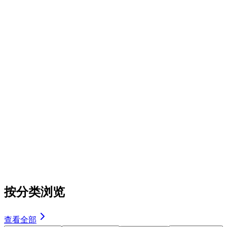
4.3
精选
热门
portrait
imgo-pro
制作工作室拍摄肖像照
给图里的人生成工作室拍摄肖像照片,黑色背景,黑色T恤,采用
侧光和半身像的构图
#
portrait
4,977
464
239
3.7
按分类浏览
查看全部