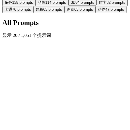
角色
139
prompts
品牌
114
prompts
3D
94
prompts
时尚
82
prompts
卡通
76
prompts
建筑
63
prompts
创意
63
prompts
动物
47
prompts
All Prompts
显示 20 / 1,051 个提示词
精选
热门
cartoon
imgo-pro
超写实风格真实和卡通分离效果
{ "image_generation": { “要求”： { "面保存": {
"preserve_original": t...
#
cartoon
#
character
#
illustration
+
9
5,142
450