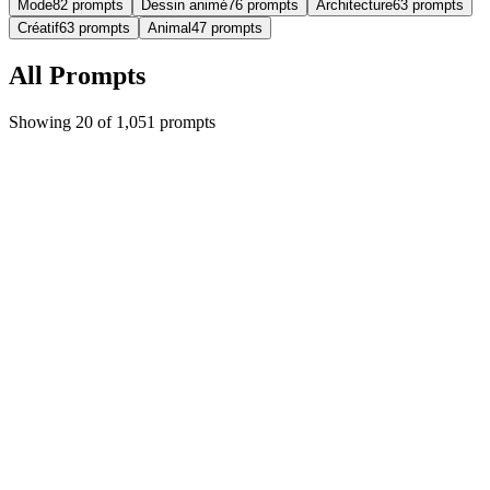
Mode
82
prompts
Dessin animé
76
prompts
Architecture
63
prompts
Créatif
63
prompts
Animal
47
prompts
All Prompts
Showing 20 of 1,051 prompts
Featured
Trending
cartoon
imgo-pro
Effet de séparation réaliste et cartoon en style
hyperréaliste
{ "image_generation": { "exigences": {
"conservation_des_surfaces": { "preserve_original": t...
#
cartoon
#
character
#
illustration
+
9
4,911
451