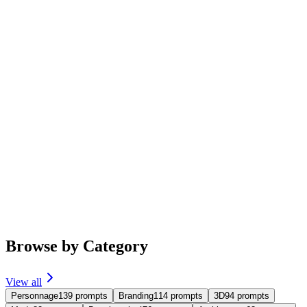
Featured
Trending
portrait
imgo-pro
Prise de portrait en studio
Générer des photos de portrait en studio pour la personne sur
l'image, fond noir, t-shirt noir, en utilisant un éclairage latéral et une
composition en buste.
#
portrait
4,907
463
239
3.7
Browse by Category
View all
Personnage
139
prompts
Branding
114
prompts
3D
94
prompts