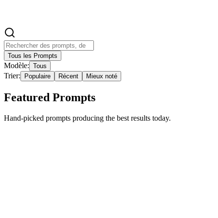
Video Prompt Builder
Tous les Prompts
Modèle:
Tous
Trier:
Populaire
Récent
Mieux noté
Featured Prompts
Hand-picked prompts producing the best results today.
Featured
Trending
cartoon
imgo-pro
Effet de séparation réaliste et cartoon en style
hyperréaliste
{ "image_generation": { "exigences": {