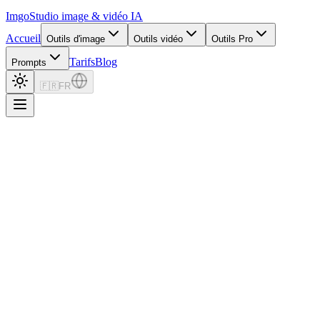
Imgo
Studio image & vidéo IA
Accueil
Outils d'image
Outils vidéo
Outils Pro
Tarifs
Blog
Prompts
🇫🇷
FR
18.9K+
Prompts
630
Categories
5
Models
Image Prompt Builder