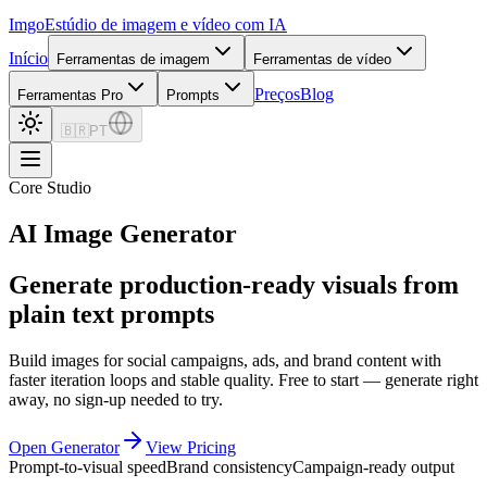
Imgo
Estúdio de imagem e vídeo com IA
Início
Ferramentas de imagem
Ferramentas de vídeo
Preços
Blog
Ferramentas Pro
Prompts
🇧🇷
PT
Core Studio
AI Image Generator
Generate production-ready visuals from
plain text prompts
Build images for social campaigns, ads, and brand content with
faster iteration loops and stable quality. Free to start — generate right
away, no sign-up needed to try.
Open Generator
View Pricing
Prompt-to-visual speed
Brand consistency
Campaign-ready output