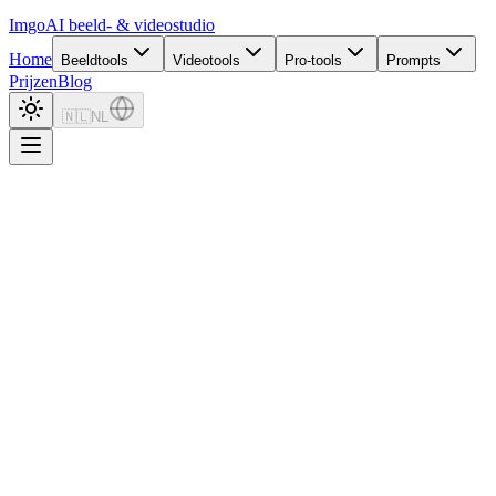
Imgo
AI beeld- & videostudio
Home
Beeldtools
Videotools
Pro-tools
Prompts
Prijzen
Blog
🇳🇱
NL